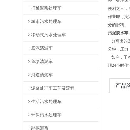
外，处理速
打桩泥浆处理车
便利之三，
作业即可搞
城市污水处理车
分的肥料。
污泥脱水车
移动式污水处理车
分离出的
底泥清淤车
分钟，压力：1
如今，干净
鱼塘清淤车
现24小时
河道清淤车
产品
泥浆处理车工艺及流程
生活污水处理车
环保污水处理车
勘探泥浆