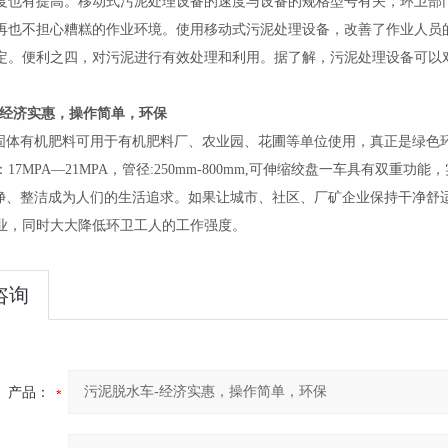
度也有提高。移动式
污泥
处理设备的速度与设备的规格型号有关，环卫部
再也不担心糟糕的作业环境。使用移动式
污泥
处理设备，改善了作业人员
定。便利之四，对
污泥
进行有效处理和利用。据了解，
污泥
处理设备可以
-经济实惠，操作简单，环保
固体有机肥料可用于
有机肥料厂、农业园、花圃等单位
使用
，真正是绿色
7MPA—21MPA，管径:250mm-800mm,可伸缩绞盘
一车具有双重功能，
、整洁成为人们的生活追求。如果让城市、社区、厂矿企业保持干净舒
作业，同时大大降低环卫工人的工作强度。
咨询
产品：