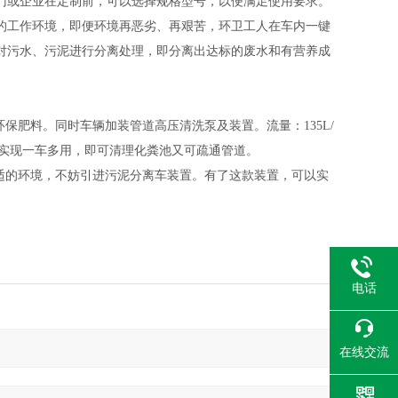
门或企业在定制前，可以选择规格型号，以便满足使用要求。
的工作环境，即便环境再恶劣、再艰苦，环卫工人在车内一键
对污水
、
污泥
进行分离处理，即分离出达标的废水和有营养成
环保肥料
。同时车辆
加装管道高压清洗泵及装置。流量：135L/
实现一车多用，即可清理化粪池又可疏通管道。
适的环境，不妨引进
污泥分离车
装置。有了这款装置，可以实
电话
在线交流