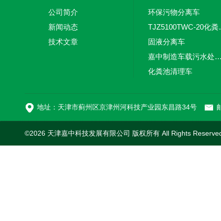
公司简介
环保污物分离车
新闻动态
TJZ5100TW
技术文章
固液分离车
嘉中制造车载污水处理设备-环卫车 电动
化粪池清理车
新型污泥处理车
地址：天津市蓟州区京津州河科技产业园东昌路34号
邮
©2026 天津嘉中科技发展有限公司 版权所有 All Rights Reserv