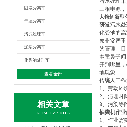
污水处理车
固液分离车
三相电源，
大锦鲤新型
干湿分离车
研发污水处
化粪池的高
污泥处理车
象非常严重
泥浆分离车
的管理，目
本靠鼻子闻
化粪池处理车
开到哪里，
地现象。
查看全部
传统人工作
1
、劳动环
2
、清理时
相关文章
3
、污染等
抽粪机作业
RELATED ARTICLES
1
、作业需