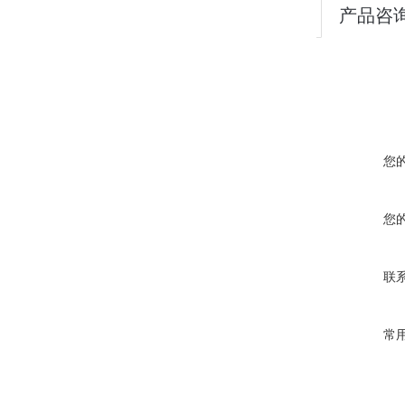
产品咨
您
您
联
常