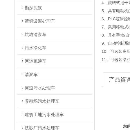
4
、旋转式甩干
勘探泥浆
5
、具有电动机
6
、PLC逻辑
荷塘淤泥处理车
7
、采用移动式
坑塘清淤车
8
、具有手动/
9
、自动控制系
污水净化车
10
、可选装高
11
、可选装柴
河道疏通车
清淤车
产品咨
河道污水处理车
养殖场污水处理车
建筑工地污水处理车
您
洗砂厂污水处理车