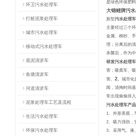
是绿色环保肥料
环卫污水处理车
大锦鲤牌污水
打桩泥浆处理车
新型
污水处理车
主要经过三个环
城市污水处理车
金属、棉纱、手
理；分离后的清
移动式污水处理车
杀菌后，作为中
底泥清淤车
研发污水处理车
害；吸粪车、吸
鱼塘清淤车
2
害。
、
城市化
闻，清掏时间基
河道清淤车
常出现偷偷排入
泥浆处理车工艺及流程
污水处理车产品
1
、外形美观，
生活污水处理车
2
、吸力强劲，
环保污水处理车
3
、采用气、液