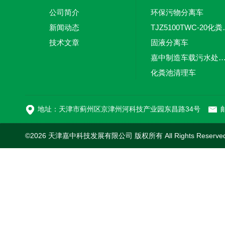
公司简介
环保污物分离车
新闻动态
TJZ5100TW
技术文章
固液分离车
嘉中制造车载污水处理设备-环卫车 电动
化粪池清理车
新型污泥处理车
地址：天津市蓟州区京津州河科技产业园东昌路34号
邮
©2026 天津嘉中科技发展有限公司 版权所有 All Rights Reserv