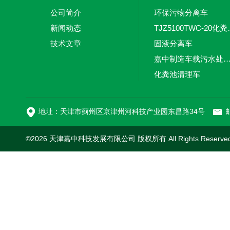
公司简介
环保污物分离车
新闻动态
TJZ5100TW
技术文章
固液分离车
嘉中制造车载污水处理设备-环卫车 电动
化粪池清理车
新型污泥处理车
地址：天津市蓟州区京津州河科技产业园东昌路34号
邮
©2026 天津嘉中科技发展有限公司 版权所有 All Rights Reserv