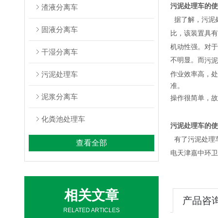
污泥处理车的使
渣液分离车
据了解，
污泥
固液分离车
比，该装置具有
机动性强。对于
干湿分离车
不明显。而
污泥
污泥处理车
作业效率高，处
准。
泥浆分离车
操作很简单，故
化粪池处理车
污泥处理车的使
有了
污泥
处理
查看全部
电天
津嘉中环卫
相关文章
产品咨
RELATED ARTICLES