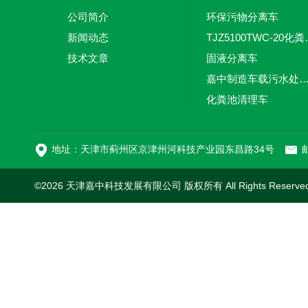
公司简介
环保污物分离车
新闻动态
TJZ5100TW
技术文章
固液分离车
嘉中制造车载污水处理设备-环卫车 电动
化粪池清理车
新型污泥处理车
地址：天津市蓟州区京津州河科技产业园东昌路34号
邮
©2026 天津嘉中科技发展有限公司 版权所有 All Rights Reserv