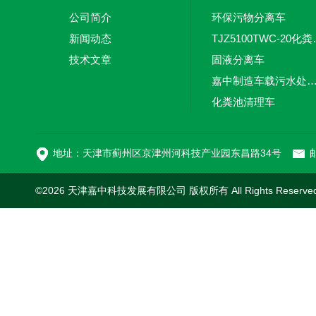
公司简介
环保污物分离车
新闻动态
TJZ5100TW
技术文章
固液分离车
嘉中制造车载污水处理设备-环卫车 电动
化粪池清理车
新型污泥处理车
地址：天津市蓟州区京津州河科技产业园东昌路34号
邮
©2026 天津嘉中科技发展有限公司 版权所有 All Rights Reserv