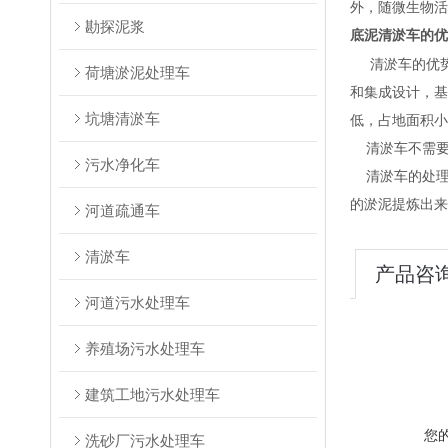
外，随微生物活
勘探泥浆
底泥
清淤车
的优
清淤车的优
荷塘淤泥处理车
和集成设计，基
坑塘清淤车
低，占地面积小
清淤车不需要来
污水净化车
清淤车的处理
的淤泥提炼出来
河道疏通车
清淤车
产品咨
河道污水处理车
养殖场污水处理车
建筑工地污水处理车
您
洗砂厂污水处理车