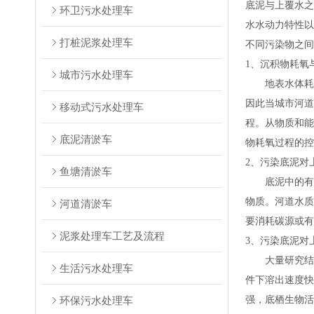
底泥与上覆水之
环卫污水处理车
水水动力特性以
打桩泥浆处理车
不同污染物之间
1、沉积物耗氧
城市污水处理车
地表水体耗氧过
因此当城市河道
移动式污水处理车
程。从物质和能
底泥清淤车
物耗氧过程的控
2、污染底泥对
鱼塘清淤车
底泥中的有机
物质。河道水质
河道清淤车
要消耗碳源或有
泥浆处理车工艺及流程
3、污染底泥对
大量研究结果
生活污水处理车
件下溶出速度快
环保污水处理车
强，底栖生物活