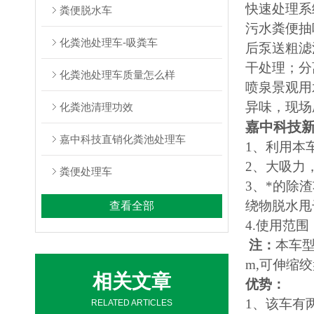
快速处理系
粪便脱水车
污水粪便抽
化粪池处理车-吸粪车
后泵送粗滤
干处理；分
化粪池处理车质量怎么样
喷泉景观用
异味，现场
化粪池清理功效
嘉中科技
嘉中科技直销化粪池处理车
1
、利用本
2
、大吸力
粪便处理车
3
、*的除
绕物脱水甩
查看全部
4.
使用范围
注：
本车型
m,可伸缩
相关文章
优势：
1、该车有
RELATED ARTICLES