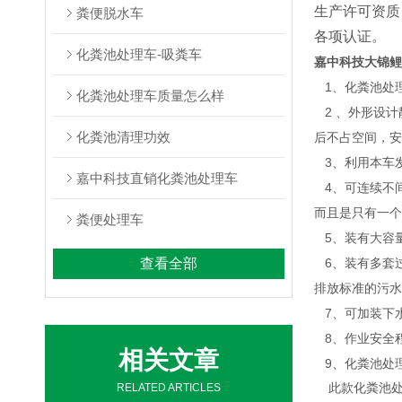
生产许可资质，
粪便脱水车
各项认证。
化粪池处理车-吸粪车
嘉中科技大锦鲤
1、
化粪池处
化粪池处理车质量怎么样
2 、外形设计
化粪池清理功效
后不占空间，安
3、利用本车
嘉中科技直销化粪池处理车
4
、可连续不
而且是只有一个
粪便处理车
5、装有大容
查看全部
6
、装有多套
排放标准的污水
7、可加装下水管
8、作业安全程
相关文章
9、化粪池处
RELATED ARTICLES
此款化粪池处