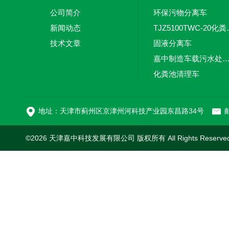
公司简介
环保污物分离车
新闻动态
TJZ5100TW
技术文章
固液分离车
嘉中制造车载污水处理设备-环卫车 电动
化粪池清理车
新型污泥处理车
地址：天津市蓟州区京津州河科技产业园东昌路34号
邮
©2026 天津嘉中科技发展有限公司 版权所有 All Rights Reserv