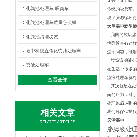
无害、无异味，
化粪池处理车-吸粪车
传统的吸粪车、
现了资源循环再
化粪池处理车质量怎么样
天津嘉中
新型渗
我国的垃圾渗
化粪池清理功效
地附近会有这样
嘉中科技直销化粪池处理车
这个问题，能够
垃圾渗滤液处
粪便处理车
在生活中很多的
滤液处理车就可
查看全部
其次就是在处
面的压力，对于
处理以后达到的
相关文章
我们环保保护很
天津嘉中
RELATED ARTICLES
渗滤液处