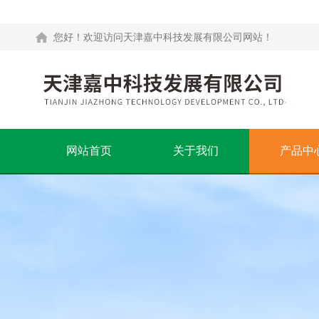
您好！欢迎访问天津嘉中科技发展有限公司网站！
网站首页
关于我们
产品中