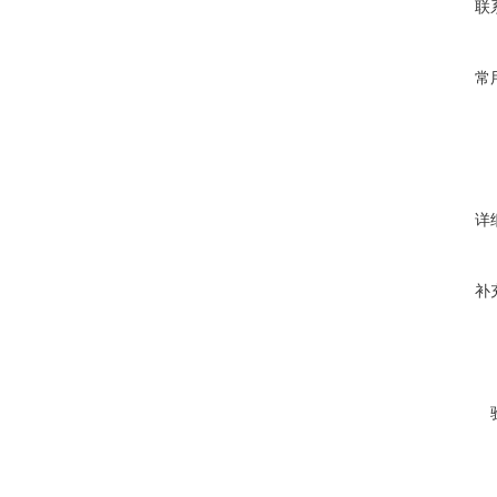
联
常
详
补