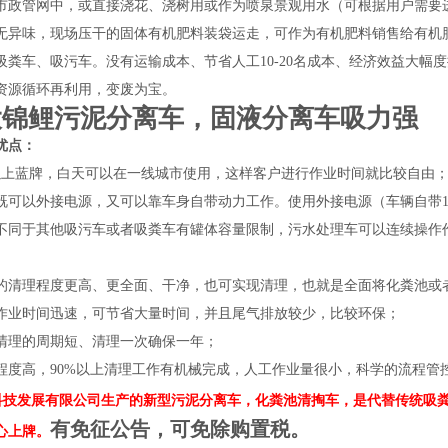
市政管网中，或直接浇花、浇树用或作为喷泉景观用水（可根据用户需要
无异味，现场压干的固体有机肥料装袋运走，可作为有机肥料销售给有机
吸粪车、吸污车。没有运输成本、节省人工10-20名成本、经济效益大幅
资源循环再利用，变废为宝。
大锦鲤污泥分离车，固液分离车吸力强
优点：
以上蓝牌，白天可以在一线城市使用，这样客户进行作业时间就比较自由
既可以外接电源，又可以靠车身自带动力工作。使用外接电源（车辆自带1
不同于其他吸污车或者吸粪车有罐体容量限制，污水处理车可以连续操作
的清理程度更高、更全面、干净，也可实现清理，也就是全面将化粪池或
作业时间迅速，可节省大量时间，并且尾气排放较少，比较环保；
清理的周期短、清理一次确保一年；
程度高，90%以上清理工作有机械完成，人工作业量很小，科学的流程管
科技发展有限公司生产的新型污泥分离车，化粪池清掏车，是代替传统吸
有免征公告，可免除购置税。
心上牌。