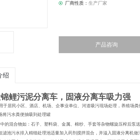
厂商性质：
生产厂家
产品咨询
介绍
大锦鲤污泥分离车，固液分离车吸力强
用于居民小区、酒店、机场、企事业单位、河道吸污现场处理，养殖场粪
场将污水粪便抽吸到处理罐
水中的混合物如：石子、塑料袋、金属、棉纱、手套等杂物螺旋压榨后泵
粗滤池污水排入精细处理池适量加入药剂搅拌混合，并溢入固液分离机做