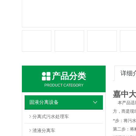
详细
产品分类
PRODUCT CATEGORY
嘉中
固液分离设备
本产品适
方，而是现
分离式污水处理车
*步：将污
第二步：将
渣液分离车