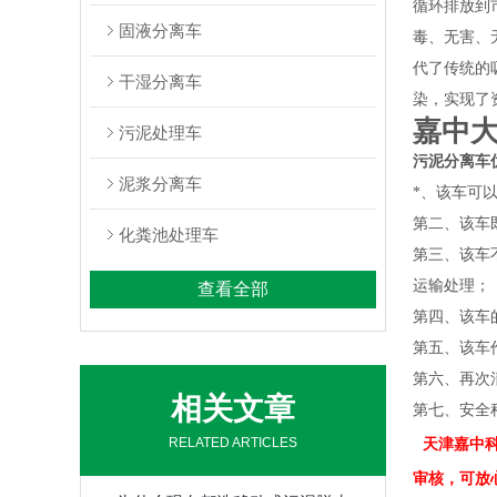
循环排放到
固液分离车
毒、无害、
代了传统的
干湿分离车
染，实现了
嘉中
污泥处理车
污泥分离车
泥浆分离车
*、该车可
第二、该车
化粪池处理车
第三、该车
运输处理；
查看全部
第四、该车
第五、该车
第六、再次
相关文章
第七、安全
RELATED ARTICLES
天津嘉中
审核，可放