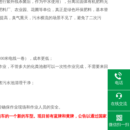
进行紫外线杀菌后，作为中水使用），分离出固体有机肥料无
肥料厂、农业园、花圃等单位，真正是绿色环保肥料，基本替
度提高，臭气熏天，污水横流的场景不见了，避免了二次污
；
00米电线一卷），成本更低；
作业，不管多大的化粪池都可以一次性作业完成，不需要来回
电话
者污水池清理干净；
在线交流
控确保作业现场和作业人员的安全。
粪车的一个新的车型。现目前有蓝牌和黄牌，公告以通过国家
微信扫一扫