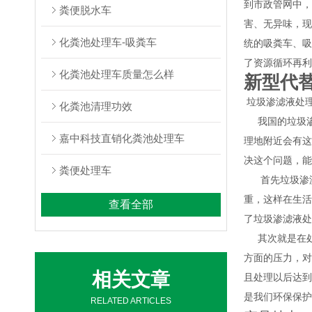
到市政管网中，
粪便脱水车
害、无异味，现
化粪池处理车-吸粪车
统的吸粪车、吸
了资源循环再利
化粪池处理车质量怎么样
新型代
垃圾渗滤液处
化粪池清理功效
我国的垃圾渗
嘉中科技直销化粪池处理车
理地附近会有这
决这个问题，能
粪便处理车
首先垃圾渗
重，这样在生活
查看全部
了垃圾渗滤液处
其次就是在处
方面的压力，对
相关文章
且处理以后达到
是我们环保保护
RELATED ARTICLES