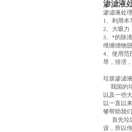
渗滤液
渗滤液处
1、利用本
2、大吸力
3、*的除
维缠绕物
4、使用
旱，排涝
垃圾渗滤
我国的垃
以及一些
以一直以
够帮助我
首先垃圾
设，所以