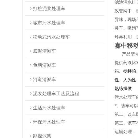
滤池污水排
打桩泥浆处理车
政管网中，
异味，现场
城市污水处理车
粪车、吸污
移动式污水处理车
环再利用，
嘉中移
底泥清淤车
产品型号有
提供药液比
鱼塘清淤车
箱、搅拌箱
河道清淤车
性、人为性
熟练操做
泥浆处理车工艺及流程
污水处理车
*、该车可
生活污水处理车
第二、该车
环保污水处理车
第三、该车
运输处理；
勘探泥浆