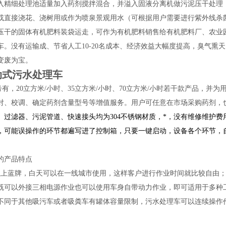
入精细处理池适量加入药剂搅拌混合，并溢入固液分离机做污泥压干处理
或直接浇花、浇树用或作为喷泉景观用水（可根据用户需要进行紫外线杀
压干的固体有机肥料装袋运走，可作为有机肥料销售给有机肥料厂、农业
车。没有运输成、节省人工10-20名成本、经济效益大幅度提高，臭气
变废为宝。
动式污水处理车
，20立方米/小时、35立方米/小时、70立方米/小时若干款产品，并为
对、校调、确定药剂含量型号等增值服务。用户可任意在市场采购药剂，
、过滤器、污泥管道、快速接头均为304不锈钢材质，*，没有维修维护
，可能误操作的环节都遍写进了控制箱，只要一键启动，设备各个环节，
的产品特点
以上蓝牌，白天可以在一线城市使用，这样客户进行作业时间就比较自由
既可以外接三相电源作业也可以使用车身自带动力作业，即可适用于多种
不同于其他吸污车或者吸粪车有罐体容量限制，污水处理车可以连续操作