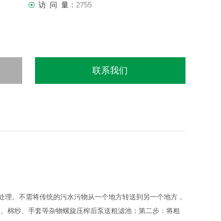
访 问 量：
2755
联系我们
处理。不需将传统的污水污物从一个地方转送到另一个地方，
属、棉纱、手套等杂物螺旋压榨后泵送粗滤池；第二步：将粗