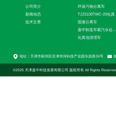
公司简介
环保污物分离车
新闻动态
TJZ5100TW
技术文章
固液分离车
嘉中制造车载污水处理设备-环卫车 电动
化粪池清理车
新型污泥处理车
地址：天津市蓟州区京津州河科技产业园东昌路34号
邮
©2026 天津嘉中科技发展有限公司 版权所有 All Rights Reserv