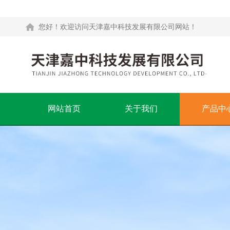
您好！欢迎访问天津嘉中科技发展有限公司网站！
网站首页
关于我们
产品中