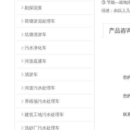
③ 节能—就地
勘探泥浆
综述：由以上几
荷塘淤泥处理车
产品咨
坑塘清淤车
污水净化车
河道疏通车
清淤车
您
河道污水处理车
您
养殖场污水处理车
建筑工地污水处理车
联
洗砂厂污水处理车