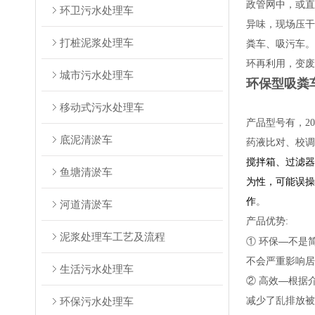
政管网中，或直
环卫污水处理车
异味，现场压干
打桩泥浆处理车
粪车、吸污车。
环再利用，变废
城市污水处理车
环保型吸粪
移动式污水处理车
产品型号有，2
底泥清淤车
药液比对、校调
搅拌箱、过滤器
鱼塘清淤车
为性，可能误操
作
。
河道清淤车
产品优势:
泥浆处理车工艺及流程
① 环保—不是
不会严重影响居
生活污水处理车
② 高效—根据
减少了乱排放被
环保污水处理车