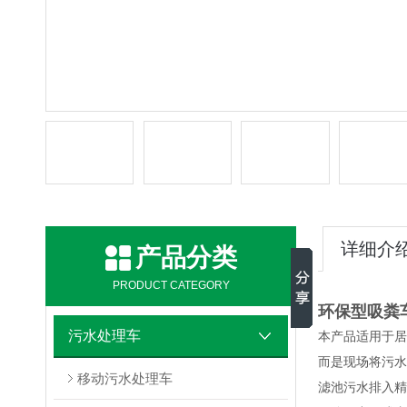
详细介
产品分类
PRODUCT CATEGORY
环保型吸粪
污水处理车
本产品适用于居
而是现场将污水
移动污水处理车
滤池污水排入精