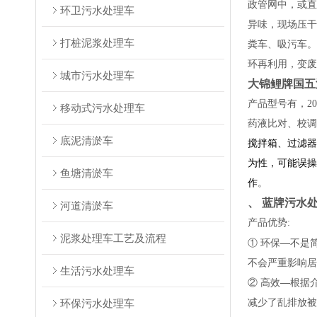
政管网中，或直
环卫污水处理车
异味，现场压干
打桩泥浆处理车
粪车、吸污车。
环再利用，变废
城市污水处理车
大锦鲤牌国五
产品型号有，2
移动式污水处理车
药液比对、校调
底泥清淤车
搅拌箱、过滤器
为性，可能误操
鱼塘清淤车
作
。
、 蓝牌污水
河道清淤车
产品优势:
泥浆处理车工艺及流程
① 环保—不是
不会严重影响居
生活污水处理车
② 高效—根据
减少了乱排放被
环保污水处理车