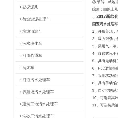
③ 节能—就地
勘探泥浆
综述：由以上几
、2017新
荷塘淤泥处理车
国五污水处理车
坑塘清淤车
1
、外形美观，
2
、吸力强劲，
污水净化车
3
、采用气、液
4
、旋转式甩干
河道疏通车
5
、具有电动机
清淤车
6
、PLC逻辑
7
、采用移动式
河道污水处理车
8
、具有手动/
9
、自动控制系
养殖场污水处理车
10
、可选装高
建筑工地污水处理车
11
、可选装柴
洗砂厂污水处理车