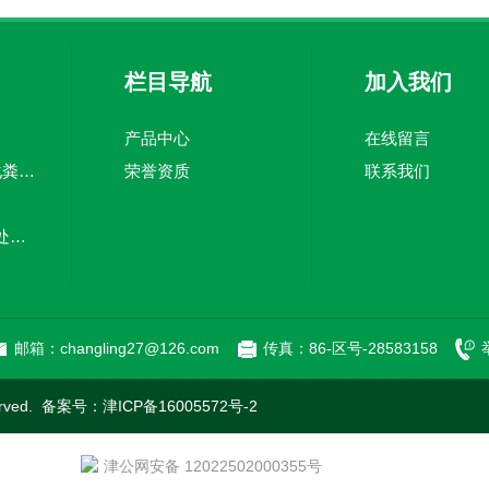
栏目导航
加入我们
产品中心
在线留言
TJZ5100TWC-20化粪池清淘车经济适用 废皮料
荣誉资质
联系我们
嘉中制造车载污水处理设备-环卫车 电动环卫车
新型污泥处理车-清污全面干净
邮箱：changling27@126.com
传真：86-区号-28583158
rved. 备案号：
津ICP备16005572号-2
津公网安备 12022502000355号