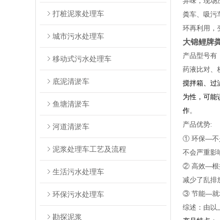
异味，现场
打桩泥浆处理车
粪车、吸污
环再利用，
城市污水处理车
大锦鲤牌
产品型号有，
移动式污水处理车
药液比对、
底泥清淤车
搅拌箱、过
为性，可能
鱼塘清淤车
作
。
产品优势:
河道清淤车
① 环保—
泥浆处理车工艺及流程
不会严重影
② 高效—
生活污水处理车
减少了乱排
③ 节能—
环保污水处理车
综述：由以
勘探泥浆