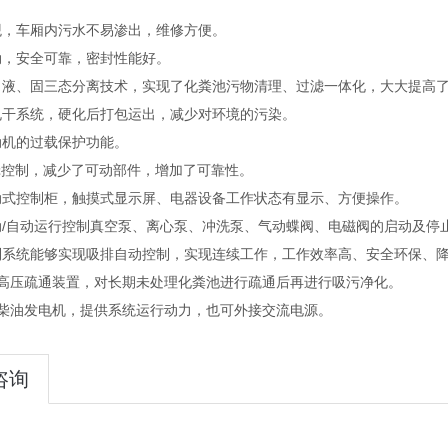
观，车厢内污水不易渗出，维修方便。
劲，安全可靠，密封性能好。
、液、固三态分离技术，实现了化粪池污物清理、过滤一体化，大大提高
甩干系统，硬化后打包运出，减少对环境的污染。
动机的过载保护功能。
辑控制，减少了可动部件，增加了可靠性。
动式控制柜，触摸式显示屏、电器设备工作状态有显示、方便操作。
动/自动运行控制真空泵、离心泵、冲洗泵、气动蝶阀、电磁阀的启动及停
制系统能够实现吸排自动控制，实现连续工作，工作效率高、安全环保、
高压疏通装置，对长期未处理化粪池进行疏通后再进行吸污净化。
柴油发电机，提供系统运行动力，也可外接交流电源。
咨询