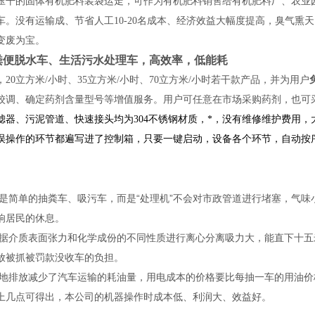
压干的固体有机肥料装袋运走，可作为有机肥料销售给有机肥料厂、农业
车。没有运输成、节省人工10-20名成本、经济效益大幅度提高，臭气
变废为宝。
粪便脱水车、生活污水处理车，高效率，低能耗
20立方米/小时、35立方米/小时、70立方米/小时若干款产品，并为用户
校调、确定药剂含量型号等增值服务。用户可任意在市场采购药剂，也可
滤器、污泥管道、快速接头均为304不锈钢材质，*，没有维修维护费用
误操作的环节都遍写进了控制箱，只要一键启动，设备各个环节，自动按
不是简单的抽粪车、吸污车，而是“处理机”不会对市政管道进行堵塞，气
响居民的休息。
根据介质表面张力和化学成份的不同性质进行离心分离吸力大，能直下十
放被抓被罚款没收车的负担。
就地排放减少了汽车运输的耗油量，用电成本的价格要比每抽一车的用油
上几点可得出，本公司的机器操作时成本低、利润大、效益好。