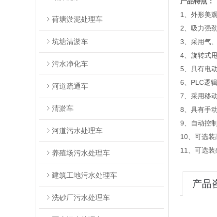
产品特点：
1
、外形美
荷塘淤泥处理车
2
、吸力强
坑塘清淤车
3
、采用气
4
、旋转式
污水净化车
5
、具有电
6
、PLC逻
河道疏通车
7
、采用移
清淤车
8
、具有手
9
、自动控
河道污水处理车
10
、可选装
11
、可选装
养殖场污水处理车
建筑工地污水处理车
产品
洗砂厂污水处理车