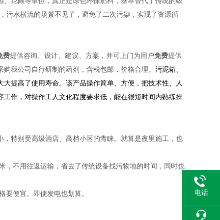
园、花圃等单位，真正是绿色环保肥料，基本替代了传统的吸
熏天，污水横流的场景不见了，避免了二次污染，实现了资源循
免费
提供咨询、设计、建议、方案，并可上门为用户
免费
提供
采购我公司自行研制的药剂，含税包邮，价格合理。
污泥箱、
，大大提高了使用寿命。该产品操作简单、方便，把技术性、人
序工作，对操作工人文化程度要求低，能在很短时间内熟练操
味小，特别受高级酒店、高档小区的青睐。就算是夜里施工，也
五米，不用往返运输，省去了传统设备找污物地的时间，同时也
电话
价格要便宜。即便发电也划算。