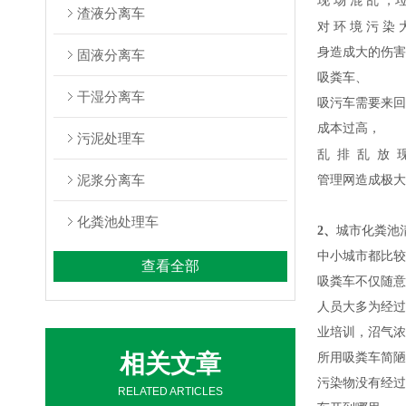
现
场
混
乱
，
渣液分离车
对
环
境
污
染
身造成大的伤害
固液分离车
吸粪车、
干湿分离车
吸污车需要来回
成本过高，
污泥处理车
乱
排
乱
放
泥浆分离车
管理网造成极大
化粪池处理车
2、
城市化粪池
中小城市都比较
查看全部
吸粪车不仅随意
人员大多为经过
业培训，沼气浓
相关文章
所用吸粪车简陋
污染物没有经过
RELATED ARTICLES