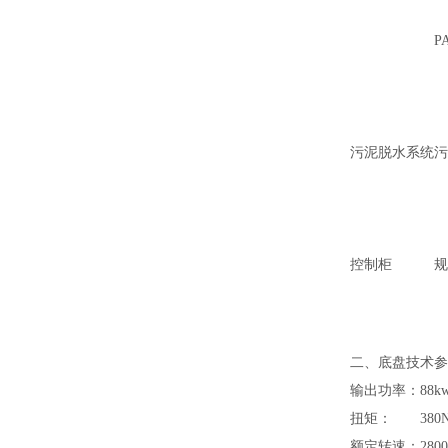
P
污泥脱水系统
污
控制柜
规
二、底盘技术参
输出功率：
88k
扭矩：
380
额定转速：
280