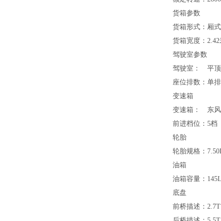
货箱参数
货箱形式：
厢式
货箱宽度：
2.4
驾驶室参数
驾驶室：
平顶
座位排数：
单排
变速箱
变速箱：
东风D
前进档位：
5档
轮胎
轮胎规格：
7.50
油箱
油箱容量：
145
底盘
前桥描述：
2.7
后桥描述：
5.5