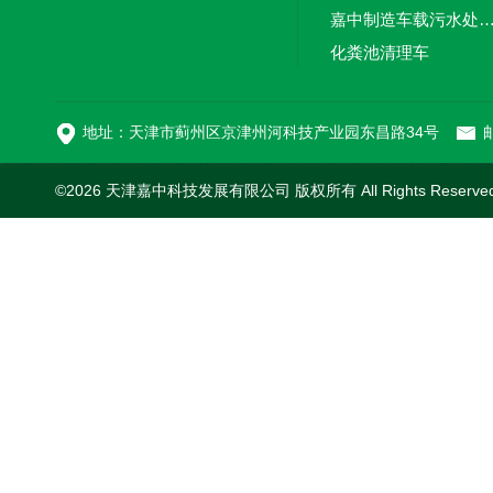
嘉中制造车载污水处理设备-环卫车 电动
化粪池清理车
新型污泥处理车
地址：天津市蓟州区京津州河科技产业园东昌路34号
邮
©2026 天津嘉中科技发展有限公司 版权所有 All Rights Reserv