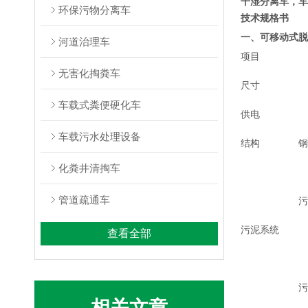
干湿分离车，车
环保污物分离车
技术规格书
一、可移动式脱
河道治理车
项目
无害化掏粪车
尺寸
车载式粪便硬化车
供电
车载污水处理设备
结构
钢
化粪井清掏车
管道疏通车
污
污泥系统
查看全部
污
相关文章