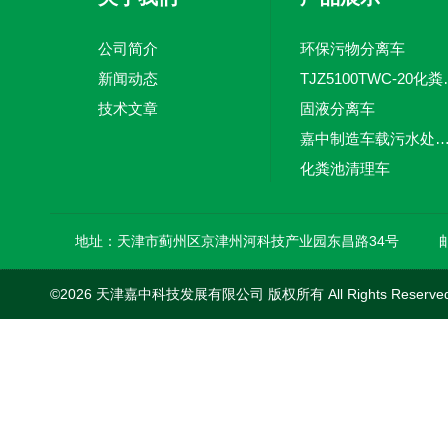
公司简介
环保污物分离车
新闻动态
TJZ5100TW
技术文章
固液分离车
嘉中制造车载污水处理设备-环卫车 电动
化粪池清理车
新型污泥处理车
地址：天津市蓟州区京津州河科技产业园东昌路34号
邮
©2026 天津嘉中科技发展有限公司 版权所有 All Rights Reserv