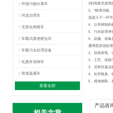
2利用真空原理
环保污物分离车
3、*除渣功能
河道治理车
泥进入下一环节
4、公司研制的
无害化掏粪车
5、污水处理净
车载式粪便硬化车
6、设施、设备
通用型淤泥处理
车载污水处理设备
1、自助发电、
2、工艺、连续
化粪井清掏车
3、没有往返运
管道疏通车
4、化学除臭、
5、就地抽取、
查看全部
产品咨
相关文章