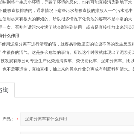
影响到整个生态小环境，导致了环境的恶化，也有可能直接污染到地下水
能够直接排放的，通常情况下这些污水都被直接的排放入一个污水池中
在使用起来有很大的麻烦的。所以很多情况下化粪池的容积不是非常的大
理一次。否则的话污水变满了就会影响到使用，或者是直接排放出来污染
有什么作用
不使用
泥浆分离车
进行清理的话，就容易导致里面的垃圾不停的发生反应
产生很多的沼气
。
这是多么危险的事情。所以这个时候就体现出了
泥浆分
技发展有限公司
专业生产化粪池清掏车、粪便硬化车、
泥浆分离车
。比
。也不需要运输，直抽直排，抽上来的粪水作业分离成有利肥料和清水。是
咨询
产品：