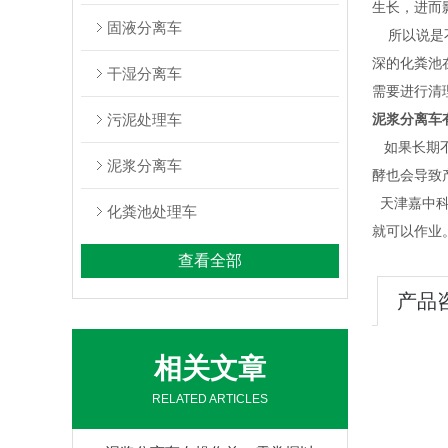
生长，进而
固液分离车
所以说是不
深的化粪池
干湿分离车
需要进行清
污泥处理车
泥浆分离车
如果长期
泥浆分离车
酵也会导致
天津嘉中科
化粪池处理车
就可以作业
查看全部
产品
相关文章
RELATED ARTICLES