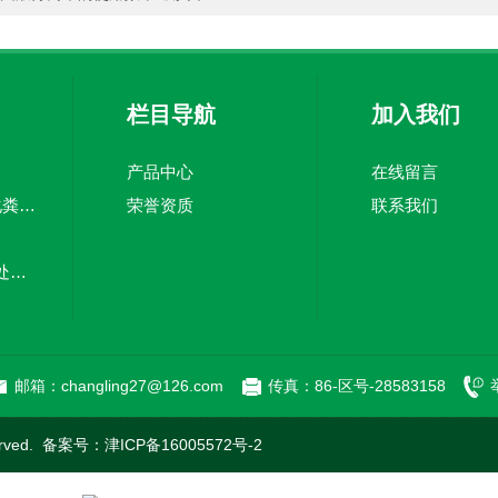
栏目导航
加入我们
产品中心
在线留言
TJZ5100TWC-20化粪池清淘车经济适用 废皮料
荣誉资质
联系我们
嘉中制造车载污水处理设备-环卫车 电动环卫车
新型污泥处理车-清污全面干净
邮箱：changling27@126.com
传真：86-区号-28583158
rved. 备案号：
津ICP备16005572号-2