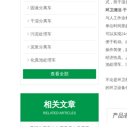
式，而
干湿
固液分离车
环卫清洁-
与
人工作业
干湿分离车
单位时间里
污泥处理车
可以实现2
便于机动。
泥浆分离车
操作简便，
经济性高。
化粪池处理车
池处理车、
查看全部
不论是环卫
的环卫设备
相关文章
RELATED ARTICLES
产品