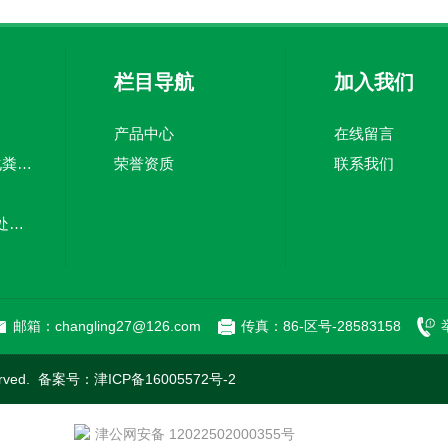
栏目导航
加入我们
产品中心
在线留言
TJZ5100TWC-20化粪池清淘车经济适用 废皮料
荣誉资质
联系我们
嘉中制造车载污水处理设备-环卫车 电动环卫车
新型污泥处理车-清污全面干净
邮箱：changling27@126.com
传真：86-区号-28583158
rved. 备案号：
津ICP备16005572号-2
津公网安备 12022502000355号