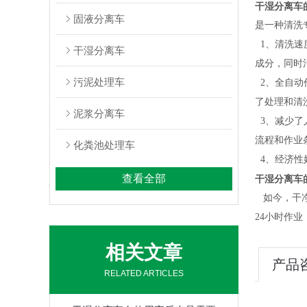
干湿分离车
固液分离车
是一种清洗
1、清洗速
干湿分离车
成分，同时
污泥处理车
2、全自动
了处理和清
泥浆分离车
3、减少了
流程和作业
化粪池处理车
4、经济性
查看全部
干湿分离车
如今，干净
24小时作
相关文章
产品
RELATED ARTICLES