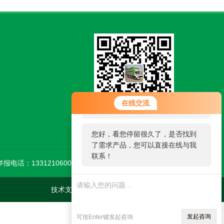
您好！欢迎前来咨询，很高兴为您
在线交流
服务，请问您要咨询什么问题呢？
扫一扫，关注微信
您好，看您停留很久了，是否找到
了需求产品，您可以直接在线与我
联系！
举报电话：13312106002
技术支持：
环保在线
管理登陆
sitemap.xml
发起咨询
可按Enter键发起咨询