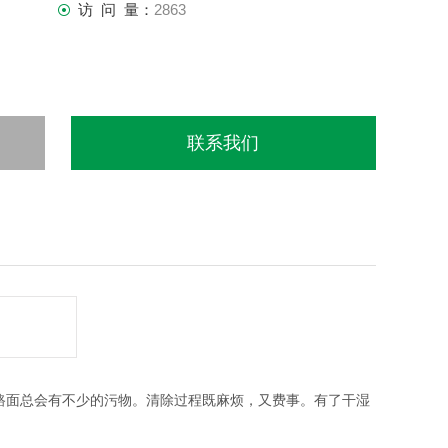
访 问 量：
2863
联系我们
路面总会有不少的
污物
。清除过程既麻烦，又费事。有了
干湿