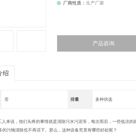
厂商性质：
生产厂家
产品咨询
介绍
否
排量
多种供选
工人来说，他们头疼的事情就是清除
污水
污泥
等
，每次雨后，一些低洼的
多的
污物
清除
也不再话下。那么，这种设备究竟有哪些好处呢？