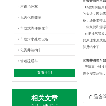
化粪井清理车如
河道治理车
那么如何使用
的太近，因为需
无害化掏粪车
备，还是
要
带上
一些粪便和漂浮
车载式粪便硬化车
在把抽污管放
车载污水处理设备
的原理来形成吸
算是结束了。
化粪井清掏车
化粪井清理车如
管道疏通车
天津嘉中科技
查看全部
也不需要运输，
产品咨
相关文章
RELATED ARTICLES