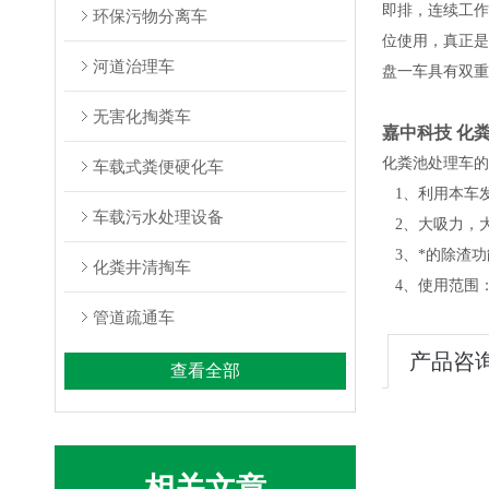
即排，连续工作
环保污物分离车
位使用，真正是绿
河道治理车
盘一车具有双重
无害化掏粪车
嘉中科技 化
化粪池处理车的
车载式粪便硬化车
1、利用本车
车载污水处理设备
2、大吸力，大
3、*的除渣功
化粪井清掏车
4、使用范围
管道疏通车
产品咨
查看全部
相关文章