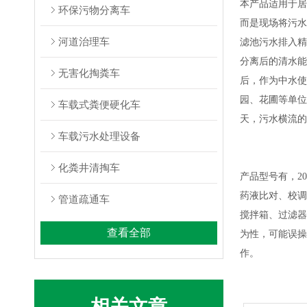
本产品适用于居
环保污物分离车
而是现场将污水
河道治理车
滤池污水排入精
分离后的清水能
无害化掏粪车
后，作为中水使
园、花圃等单位
车载式粪便硬化车
天，污水横流的
车载污水处理设备
化粪井清掏车
产品型号有，2
药液比对、校调
管道疏通车
搅拌箱、过滤器
查看全部
为性，可能误操
作。
相关文章