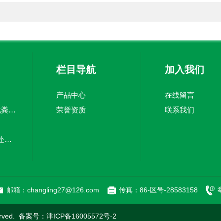
栏目导航
加入我们
产品中心
在线留言
TJZ5100TWC-20化粪池清淘车经济适用 废皮料
荣誉资质
联系我们
嘉中制造车载污水处理设备-环卫车 电动环卫车
新型污泥处理车-清污全面干净
邮箱：changling27@126.com
传真：86-区号-28583158
rved. 备案号：
津ICP备16005572号-2