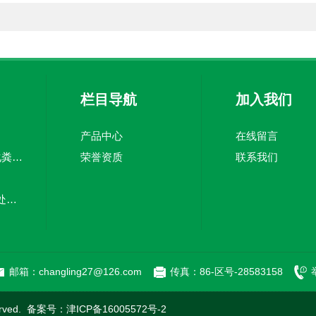
栏目导航
加入我们
产品中心
在线留言
TJZ5100TWC-20化粪池清淘车经济适用 废皮料
荣誉资质
联系我们
嘉中制造车载污水处理设备-环卫车 电动环卫车
新型污泥处理车-清污全面干净
邮箱：changling27@126.com
传真：86-区号-28583158
rved. 备案号：
津ICP备16005572号-2