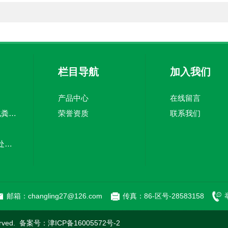
栏目导航
加入我们
产品中心
在线留言
TJZ5100TWC-20化粪池清淘车经济适用 废皮料
荣誉资质
联系我们
嘉中制造车载污水处理设备-环卫车 电动环卫车
新型污泥处理车-清污全面干净
邮箱：changling27@126.com
传真：86-区号-28583158
rved. 备案号：
津ICP备16005572号-2