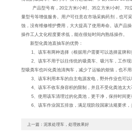
产品型号有，20立方米/小时、35立方米/小时、7
量型号等增值服务。用户可任意在市场采购药剂，也可采
蚀，没有维修维护费用，大大提高了使用寿命。该产品操
操作工人文化程度要求低，能在很短时间内熟练操作。
新型化粪池直抽车的优势：
1
、该车有两种选择（根据用户需要可以选择蓝牌和
2
、该车不用于以往传统的吸粪车、吸污车，工作现
型吸粪车也叫化粪池清掏车，减少了运输的烦恼，也不用
3
、该车利用本车的自主电源发电，野外作业也可以
4
、该车不收车身容积的限制，并且不受化粪池太大
5
、使用该车清理过的化粪池，更干净，保持时间更
6
、该车作业国五排放，满足现阶段国家法规要求，
上一篇：
泥浆处理车，处理效果好