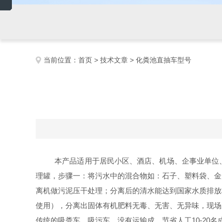
当前位置：
首页
>
技术文章
> 化粪池直抽车型号
本产品适用于居民小区、酒店、机场、企事业单位
理罐，
步骤一
：将污水中的混合物如：石子、塑料袋、金
离机做污泥压干处理；分离后的清水能达到国家水质排放
使用），分离出固体有机肥料无毒、无害、无异味，现场
传统的吸粪车、吸污车。没有运输成、节省人工10-2