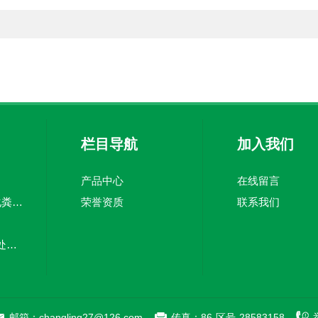
栏目导航
加入我们
产品中心
在线留言
TJZ5100TWC-20化粪池清淘车经济适用 废皮料
荣誉资质
联系我们
嘉中制造车载污水处理设备-环卫车 电动环卫车
新型污泥处理车-清污全面干净
邮箱：changling27@126.com
传真：86-区号-28583158