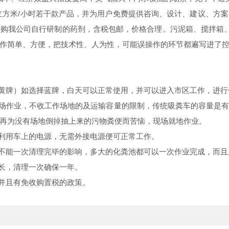
0立方米/小时若干款产品，并为用户
免费
提供咨询、设计、建议、方案
购我公司自行研制的药剂，含税包邮，价格合理。污泥箱、搅拌箱、
作简单、方便，把技术性、人为性，可能误操作的环节都遍写进了
黄牌）如选择蓝牌，白天可以正常使用，并可以进入市区工作，进行
场作业，不收工作场地的及运输容量的限制，传统吸粪车的容量是
再为没有场地倒掉抽上来的污物粪便而苦恼，现场就地作业。
利用车上的电源，无需外接电源便可正常工作。
不能一次清理完毕的影响，多大的化粪池都可以一次作业完成，而且
长，清理一次确保一年。
并且有免收购置税的政策。