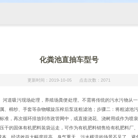
化粪池直抽车型号
更新时间：2019-10-05 点击次数：2071
、河道吸污现场处理，养殖场粪便处理。不需将传统的污水污物从一
属、棉纱、手套等杂物螺旋压榨后泵送粗滤池；
步骤二
：将粗滤池
标准，再次循环排放到市政管网中，或直接浇花、浇树用或作为喷
压干的固体有机肥料装袋运走，可作为有机肥料销售给有机肥料厂
0名成本、经济效益大幅度提高，臭气熏天，污水横流的场景不见了，